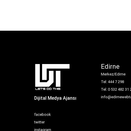
Edirne
Merkez/Edirne
Tel: 444 7 298
Tel: 0 532 482 31 
info@edirnewebta
Dijital Medya Ajansı
facebook
twitter
instagram