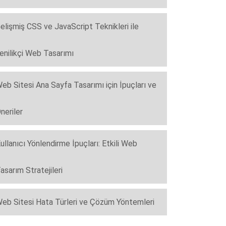
elişmiş CSS ve JavaScript Teknikleri ile
enilikçi Web Tasarımı
eb Sitesi Ana Sayfa Tasarımı için İpuçları ve
neriler
ullanıcı Yönlendirme İpuçları: Etkili Web
asarım Stratejileri
eb Sitesi Hata Türleri ve Çözüm Yöntemleri