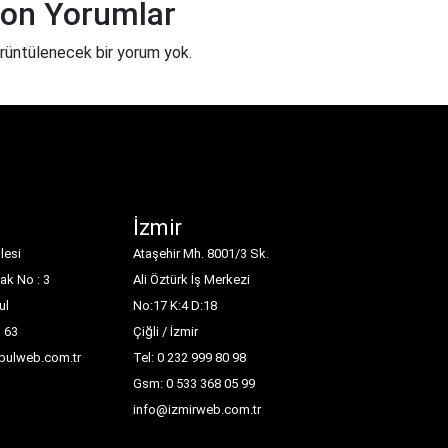
on Yorumlar
rüntülenecek bir yorum yok.
İzmir
lesi
Ataşehir Mh. 8001/3 Sk.
ak No : 3
Ali Öztürk İş Merkezi
ul
No:17 K:4 D:18
1 63
Çiğli / İzmir
nbulweb.com.tr
Tel: 0 232 999 80 98
Gsm: 0 533 368 05 99
info@izmirweb.com.tr