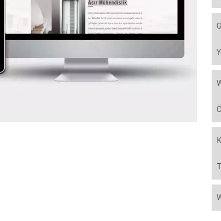
G
Y
W
Ö
K
T
W