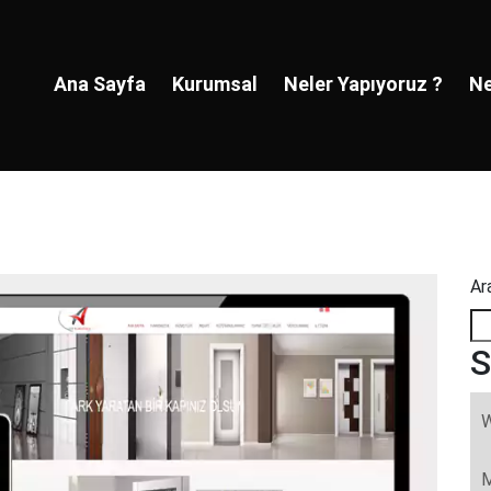
Ana Sayfa
Kurumsal
Neler Yapıyoruz ?
Ne
Ar
S
W
M