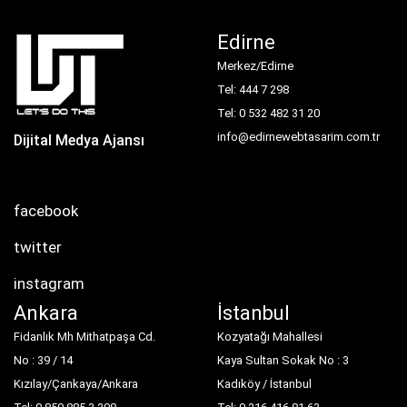
Edirne
Merkez/Edirne
Tel: 444 7 298
Tel: 0 532 482 31 20
info@edirnewebtasarim.com.tr
Dijital Medya Ajansı
facebook
twitter
instagram
Ankara
İstanbul
Fidanlık Mh Mithatpaşa Cd.
Kozyatağı Mahallesi
No : 39 / 14
Kaya Sultan Sokak No : 3
Kızılay/Çankaya/Ankara
Kadıköy / İstanbul